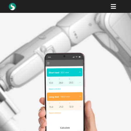
Skip
Toggle
to
content
Naviga
產品
下載
學習
如何購買
展示
行業
公司
經銷商門戶
支援