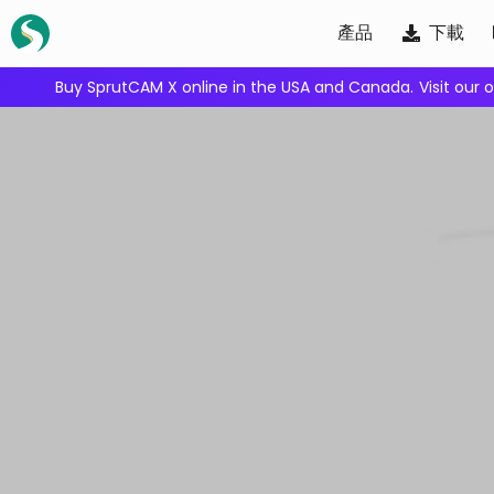
Skip
產品
下載
to
content
We're inviting robot integrators to collaborate with us.