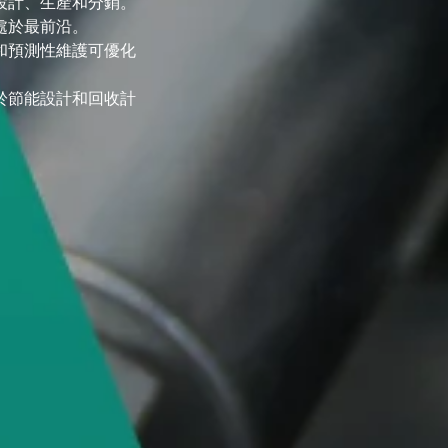
設計、生產和分銷。
處於最前沿。
和預測性維護可優化
於節能設計和回收計