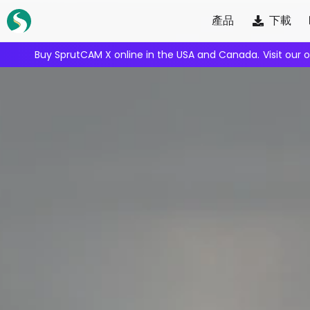
Skip
產品
下載
to
content
We're inviting robot integrators to collaborate with us.