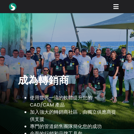
Skip
Toggle
to
content
Naviga
產品
下載
學習
如何購買
展示
成為轉銷商
行業
使用世界一流的軟體提升您的
公司
CAD/CAM 產品
加入強大的轉銷商社區，由獨立供應商提
經銷商門戶
供支援
專門的管道銷售團隊簡化您的成功
支援
全面的行銷和品牌工具包