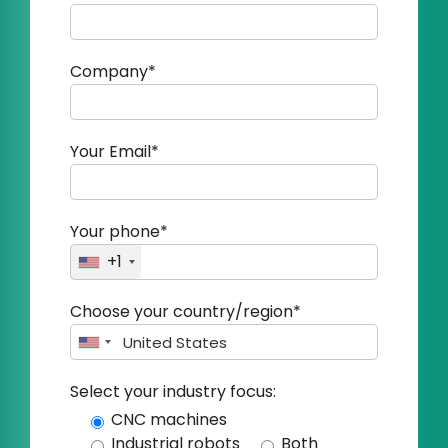
Company*
Your Email*
Your phone*
+1
Choose your country/region*
Select your industry focus:
CNC machines
Industrial robots
Both