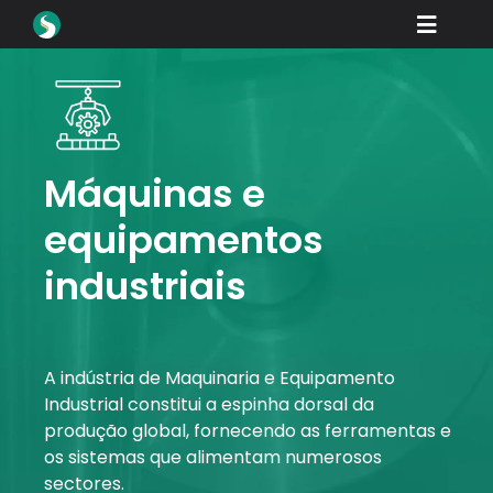
Skip
Toggle
to
content
Naviga
Produtos
Transferências
Aprenda
Máquinas e
equipamentos
Como comprar
industriais
Vitrine
Indústrias
A indústria de Maquinaria e Equipamento
Empresa
Industrial constitui a espinha dorsal da
Portal do revendedor
produção global, fornecendo as ferramentas e
os sistemas que alimentam numerosos
Apoio
sectores.