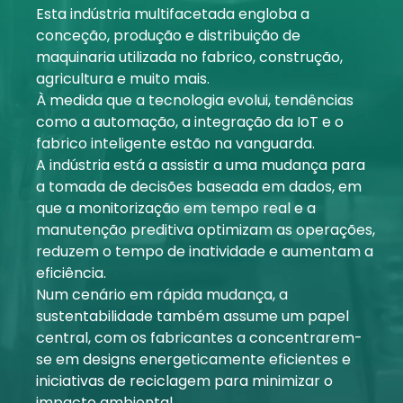
Esta indústria multifacetada engloba a
A minha conta
conceção, produção e distribuição de
maquinaria utilizada no fabrico, construção,
Inicie sessão
agricultura e muito mais.
À medida que a tecnologia evolui, tendências
como a automação, a integração da IoT e o
fabrico inteligente estão na vanguarda.
A indústria está a assistir a uma mudança para
a tomada de decisões baseada em dados, em
que a monitorização em tempo real e a
manutenção preditiva optimizam as operações,
reduzem o tempo de inatividade e aumentam a
eficiência.
Num cenário em rápida mudança, a
sustentabilidade também assume um papel
central, com os fabricantes a concentrarem-
se em designs energeticamente eficientes e
iniciativas de reciclagem para minimizar o
impacto ambiental.