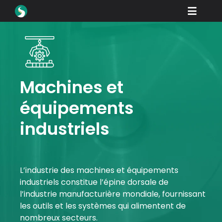
Skip
Toggle
to
content
Naviga
Produits
Téléchargements
Apprendre
Machines et
équipements
Comment acheter
industriels
Vitrine
Industries
L’industrie des machines et équipements
Entreprise
industriels constitue l’épine dorsale de
Portail des distributeurs
l’industrie manufacturière mondiale, fournissant
les outils et les systèmes qui alimentent de
Soutien
nombreux secteurs.