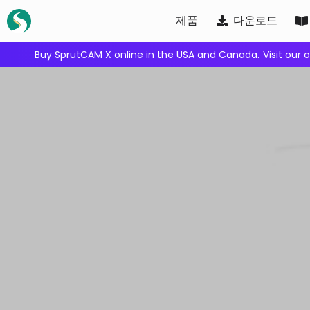
Skip
제품
다운로드
to
content
We're inviting robot integrators to collaborate with us.
Ap