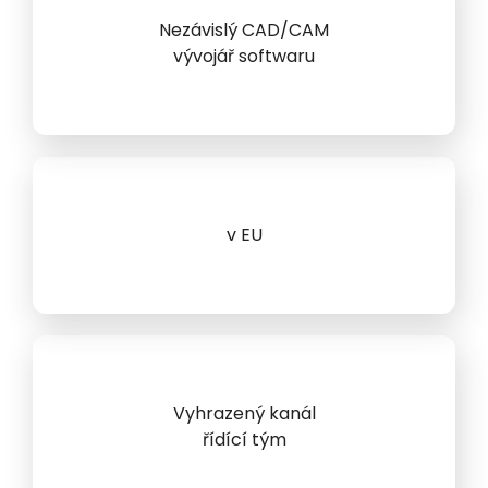
Nezávislý CAD/CAM
vývojář softwaru
v EU
Vyhrazený kanál
řídící tým