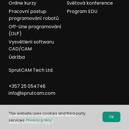
Online kurzy
Světová konference
Pracovní postup
Program EDU
programování robotů
Off-Line programování
(OLP)
Vysvětlení softwaru
CAD/CAM
Údržba
SprutCAM Tech Ltd.
+357 25 054746
info@sprutcam.com
This website uses cookies and third party
9, Aiolou a Panagioti Diomidous
Ok
services.
Privacy policy
3020, Limassol, Kypr