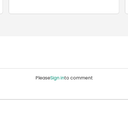
Please
Sign in
to comment