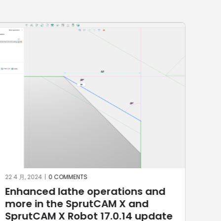
22 4 月, 2024
|
0 COMMENTS
22 3 
Enhanced lathe operations and
Sp
more in the SprutCAM X and
Ro
SprutCAM X Robot 17.0.14 update
6D