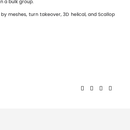
n a bulk group.
D by meshes, turn takeover,
3D helical, and Scallop