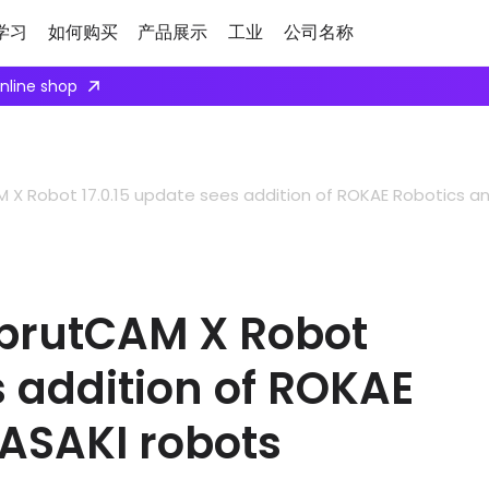
学习
如何购买
产品展示
工业
公司名称
online shop
 X Robot 17.0.15 update sees addition of ROKAE Robotics 
prutCAM X Robot
s addition of ROKAE
ASAKI robots