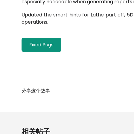
especially noticeable when generating reports i
Updated the smart hints for Lathe part off, 5
operations.
Fixed Bugs
分享这个故事
相关帖子