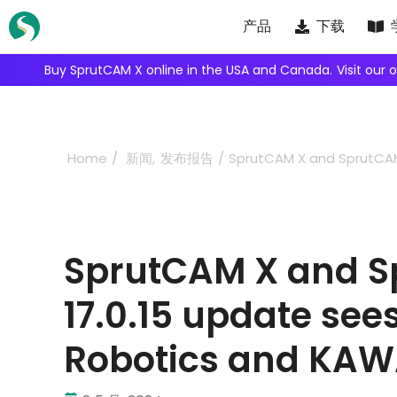
Skip
产品
下载
to
content
Buy SprutCAM X online in the USA and Canada.
Visit our 
Home
新闻
发布报告
SprutCAM X and SprutCAM
SprutCAM X and S
17.0.15 update see
Robotics and KAW