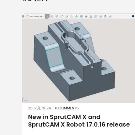
25 6 月, 2024
|
0 COMMENTS
New in SprutCAM X and
ase
SprutCAM X Robot 17.0.16 release