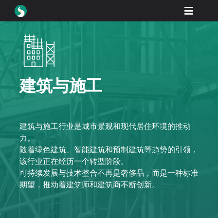
Skip
Toggle
to
content
Naviga
产品
下载
学习
建筑与施工
如何购买
产品展示
建筑与施工行业是城市景观和现代居住环境的推动
力。
工业
随着绿色建筑、智能建筑和预制建筑等趋势的引领，
该行业正在经历一个转型阶段。
公司名称
可持续发展与技术整合不再是奢侈品，而是一种标准
期望，推动着建筑师和建筑商不断创新。
经销商门户网站
支持