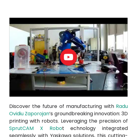
Moje konto
Proszę się zalogować
Discover the future of manufacturing with
Radu
Ovidiu Zaporojan
‘s groundbreaking innovation: 3D
printing with robots. Leveraging the precision of
SprutCAM X Robo
t
echnology integrated
seamlessly with Yaskawa solutions, this cutting-