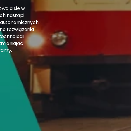
owała się w
ch nastąpił
i autonomicznych,
ne rozwiązania
 technologii
zmieniając
ranży.