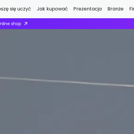
oszę się uczyć
Jak kupować
Prezentacja
Branże
F
pply here