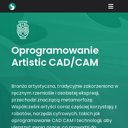
Skip
Toggle
to
content
Naviga
Produkty
Pliki do pobrania
Proszę się uczyć
Oprogramowanie
Artistic CAD/CAM
Jak kupować
Prezentacja
Branże
Branża artystyczna, tradycyjnie zakorzeniona w
ręcznym rzemiośle i osobistej ekspresji,
Firma
przechodzi znaczącą metamorfozę.
Współcześni artyści coraz częściej korzystają z
Portal dealera
robotów, narzędzi cyfrowych, takich jak
oprogramowanie CAD CAM i technologii, aby
Wsparcie
ulepszyć swoją pracę, co prowadzi do