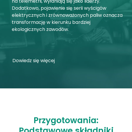
na telemetrii, wyłaniają się jako liderzy.
Dodatkowo, pojawienie się serii wyścigów
Moje konto
elektrycznych i zrównoważonych paliw oznacza
transformację w kierunku bardziej
Proszę się zalogować
ekologicznych zawodów.
Dowiedz się więcej
Przygotowania:
Podstawowe składniki