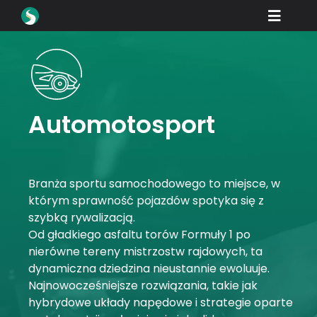
Skip
Toggle
to
content
Naviga
Produkty
Pliki do pobrania
Proszę się uczyć
Automotosport
Jak kupować
Prezentacja
Branża sportu samochodowego to miejsce, w
którym sprawność pojazdów spotyka się z
Branże
szybką rywalizacją.
Od gładkiego asfaltu torów Formuły 1 po
Firma
nierówne tereny mistrzostw rajdowych, ta
dynamiczna dziedzina nieustannie ewoluuje.
Portal dealera
Najnowocześniejsze rozwiązania, takie jak
hybrydowe układy napędowe i strategie oparte
Wsparcie