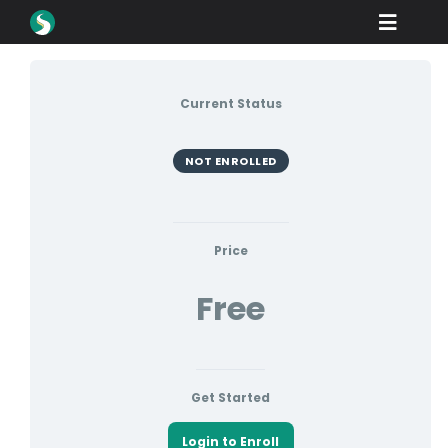
Skip
Toggle
to
content
Naviga
제품
Current Status
다운로드
학습
NOT ENROLLED
구매 방법
쇼케이스
Price
Free
산업 분야
회사
딜러 포털
Get Started
지원
Login to Enroll