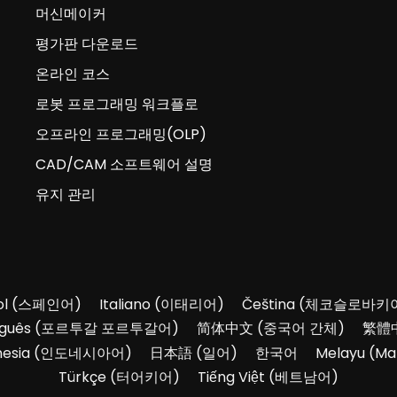
머신메이커
평가판 다운로드
온라인 코스
로봇 프로그래밍 워크플로
오프라인 프로그래밍(OLP)
CAD/CAM 소프트웨어 설명
유지 관리
l
(
스페인어
)
Italiano
(
이태리어
)
Čeština
(
체코슬로바키
guês
(
포르투갈 포르투갈어
)
简体中文
(
중국어 간체
)
繁體
nesia
(
인도네시아어
)
日本語
(
일어
)
한국어
Melayu
(
Ma
Türkçe
(
터어키어
)
Tiếng Việt
(
베트남어
)