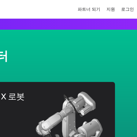
파트너 되기
지원
로그인
터
M X 로봇