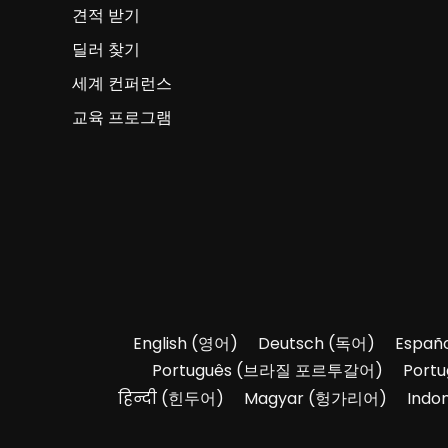
견적 받기
딜러 찾기
세계 컨퍼런스
교육 프로그램
English
(
영어
)
Deutsch
(
독어
)
Españo
Português
(
브라질 포르투갈어
)
Portu
हिन्दी
(
힌두어
)
Magyar
(
헝가리어
)
Indo