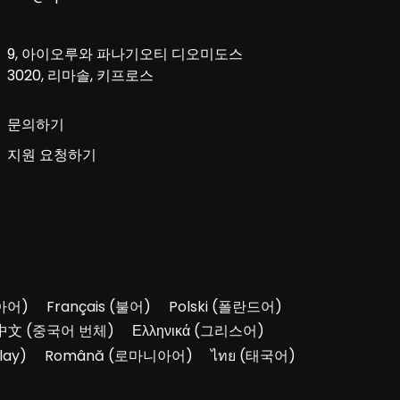
9, 아이오루와 파나기오티 디오미도스
3020, 리마솔, 키프로스
문의하기
지원 요청하기
아어
)
Français
(
불어
)
Polski
(
폴란드어
)
中文
(
중국어 번체
)
Ελληνικά
(
그리스어
)
lay
)
Română
(
로마니아어
)
ไทย
(
태국어
)