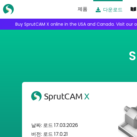
Skip
제품
다운로드
to
content
Buy SprutCAM X online in the USA and Canada.
Visit our 
SprutCAM
X
날짜: 로드 17.03.2026
버전: 로드 17.0.21