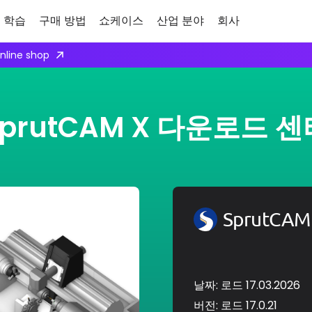
학습
구매 방법
쇼케이스
산업 분야
회사
online shop
SprutCAM X 다운로드 센
SprutCA
날짜: 로드 17.03.2026
버전: 로드 17.0.21