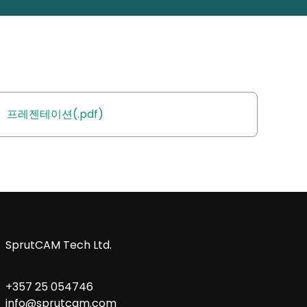
프레젠테이션(.pdf)
SprutCAM Tech Ltd.
+357 25 054746
info@sprutcam.com