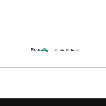
Please
Sign in
to comment