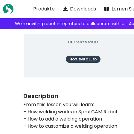
Zum
Produkte
Downloads
Lernen Si
Inhalt
springen
We're inviting robot integrators to collaborate with us.
Ap
Current Status
NOT ENROLLED
Description
From this lesson you will learn:
– How welding works in SprutCAM Robot
– How to add a welding operation
– How to customize a welding operation