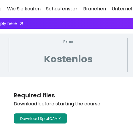
e
Wie Sie kaufen
Schaufenster
Branchen
Unterne
ply here
Price
Kostenlos
Required files
Download before starting the course
Download SprutCAM X