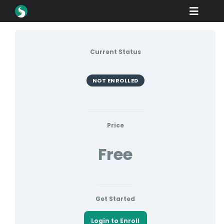
Skip
Toggle
to
content
Naviga
สินค้า
Current Status
ดาวน์โหลด
เรียนรู้
NOT ENROLLED
วิธีการซื้อ
ตู้โชว์
Price
Free
อุตสาหกรรม
บริษัท
พอร์ทัลตัวแทนจำหน่าย
Get Started
สนับสนุน
Login to Enroll