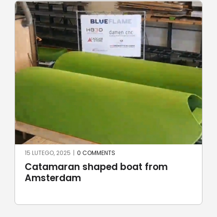
23 CZERWCA, 2024
|
0 COMMENTS
Robotic stone milling by
UnionRobot