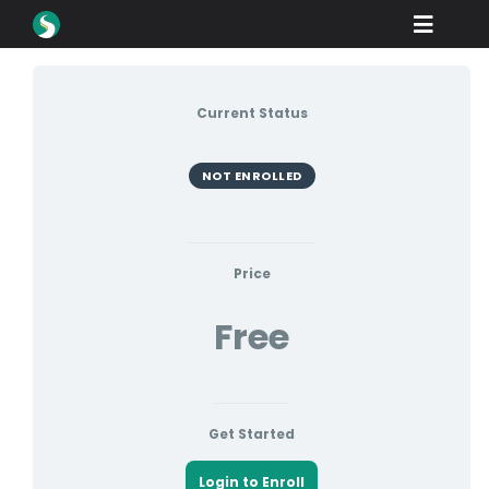
Skip
Toggle
to
content
Naviga
제품
Current Status
다운로드
학습
NOT ENROLLED
구매 방법
쇼케이스
Price
Free
산업 분야
회사
딜러 포털
Get Started
지원
Login to Enroll