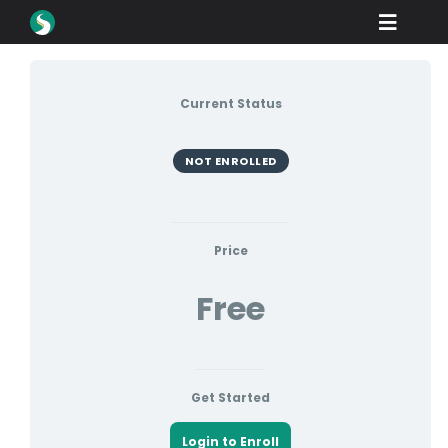
Skip
Toggle
to
content
Naviga
Produk
Current Status
Muat turun
Belajar
NOT ENROLLED
Cara Membeli
Showcase
Price
Free
industri
Syarikat
Portal Peniaga
Get Started
Sokongan
Login to Enroll