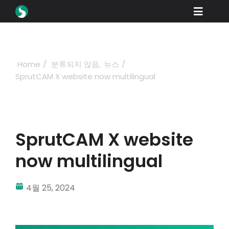
Skip
Toggle
to
content
Naviga
제품
다운로드
Home
분류되지 않음
뉴스
SprutCAM X website now multilingual
학습
구매 방법
쇼케이스
SprutCAM X website
산업 분야
now multilingual
회사
4월 25, 2024
딜러 포털
지원