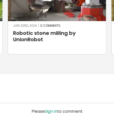
JUIN 23RD, 2024
|
0 COMMENTS
Robotic stone milling by
UnionRobot
Please
Sign in
to comment