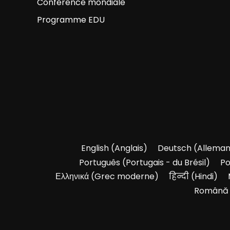
Conférence mondiale
Programme EDU
English
(
Anglais
)
Deutsch
(
Allema
Português
(
Portugais - du Brésil
)
Po
Ελληνικά
(
Grec moderne
)
हिन्दी
(
Hindi
)
Română