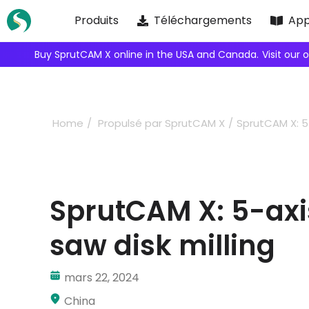
Skip
Produits
Téléchargements
App
to
content
Buy SprutCAM X online in the USA and Canada.
Visit our 
Home
Propulsé par SprutCAM X
SprutCAM X: 5
SprutCAM X: 5-ax
saw disk milling
mars 22, 2024
China