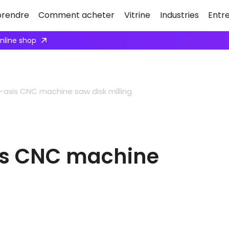
rendre
Comment acheter
Vitrine
Industries
Entr
online shop
-axis CNC machine saw disk milling
is CNC machine