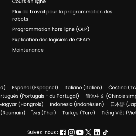
Cours en ligne
Flux de travail pour la programmation des
robots
Programmation hors ligne (OLP)
Explication des logiciels de CFAO
Maintenance
nd
)
Español
(
Espagnol
)
Italiano
(
Italien
)
Čeština
(
Tc
rtuguês
(
Portugais - du Portugal
)
简体中文
(
Chinois simp
Magyar
(
Hongrois
)
Indonesia
(
Indonésien
)
日本語
(
Ja
(
Roumain
)
ไทย
(
Thaï
)
Türkçe
(
Turc
)
Tiếng Việt
(
Vie
Suivez-nous :