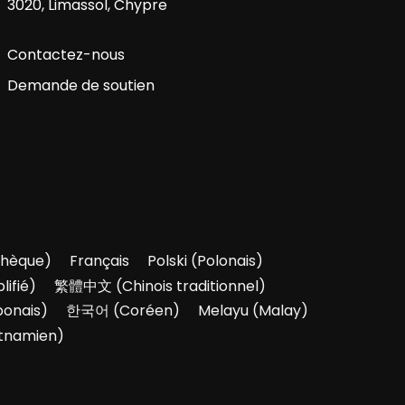
3020, Limassol, Chypre
Contactez-nous
Demande de soutien
hèque
)
Français
Polski
(
Polonais
)
lifié
)
繁體中文
(
Chinois traditionnel
)
ponais
)
한국어
(
Coréen
)
Melayu
(
Malay
)
tnamien
)