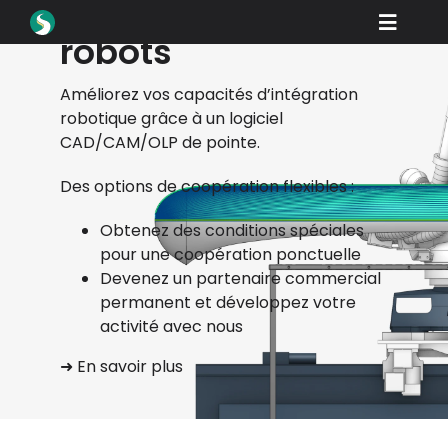
intégrateurs de
Skip
Toggle
to
robots
content
Naviga
Produits
Améliorez vos capacités d’intégration
Téléchargements
robotique grâce à un logiciel
CAD/CAM/OLP de pointe.
Apprendre
Des options de coopération flexibles :
Comment acheter
Obtenez des conditions spéciales
Vitrine
pour une coopération ponctuelle
Devenez un partenaire commercial
Industries
permanent et développez votre
activité avec nous
Entreprise
➜ En savoir plus
Portail des distributeurs
Soutien