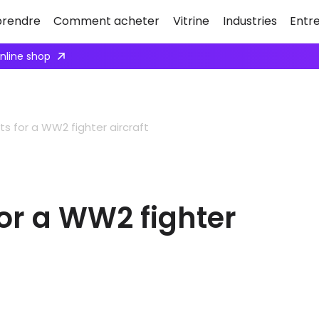
rendre
Comment acheter
Vitrine
Industries
Entr
online shop
s for a WW2 fighter aircraft
or a WW2 fighter