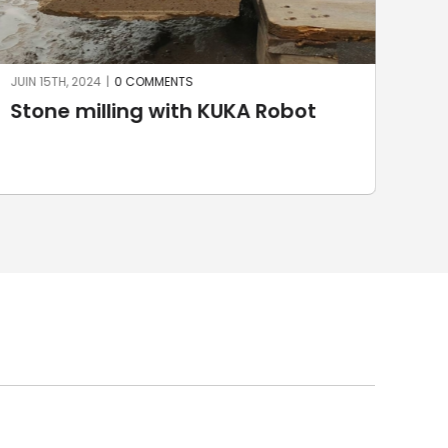
JUIN 15TH, 2024
|
0 COMMENTS
JUIN 
Stone milling with KUKA Robot
Sa
dr
ma