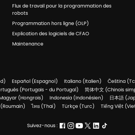
Flux de travail pour la programmation des
robots
Programmation hors ligne (OLP)
Explication des logiciels de CFAO
Maintenance
nd
)
Español
(
Espagnol
)
Italiano
(
Italien
)
Čeština
(
Tc
rtuguês
(
Portugais - du Portugal
)
简体中文
(
Chinois simp
Magyar
(
Hongrois
)
Indonesia
(
Indonésien
)
日本語
(
Ja
(
Roumain
)
ไทย
(
Thaï
)
Türkçe
(
Turc
)
Tiếng Việt
(
Vie
Suivez-nous :