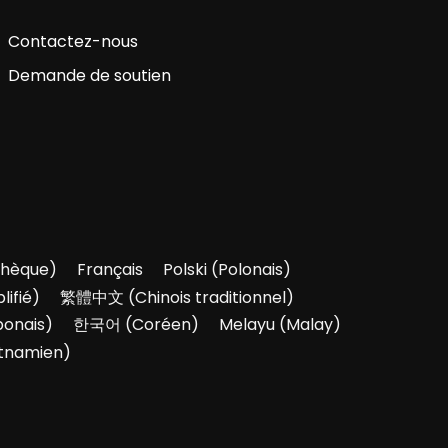
Contactez-nous
Demande de soutien
hèque
)
Français
Polski
(
Polonais
)
lifié
)
繁體中文
(
Chinois traditionnel
)
ponais
)
한국어
(
Coréen
)
Melayu
(
Malay
)
tnamien
)