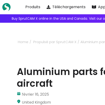
Skip
Produits
Téléchargements
App
to
content
Buy SprutCAM X online in the USA and Canada.
Visit our 
Home
Propulsé par SprutCAM X
Aluminium part
Aluminium parts f
aircraft
février 16, 2025
United Kingdom