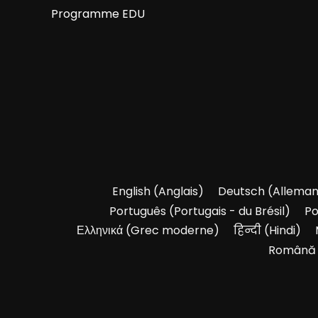
Programme EDU
English
(
Anglais
)
Deutsch
(
Allema
Português
(
Portugais - du Brésil
)
Po
Ελληνικά
(
Grec moderne
)
हिन्दी
(
Hindi
)
Română