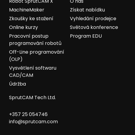
Robot SprutCAM X
O nás
MachineMaker
Získat nabídku
Zkoušky ke stažení
Vyhledání prodejce
Online kurzy
Světová konference
Pracovní postup
Program EDU
programování robotů
Off-Line programování
(OLP)
Vysvětlení softwaru
CAD/CAM
Údržba
SprutCAM Tech Ltd.
+357 25 054746
info@sprutcam.com