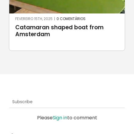
JUNHO 23RD, 2024
|
0 COMENTÁRIOS
Robotic stone milling by
UnionRobot
Subscribe
Please
Sign in
to comment