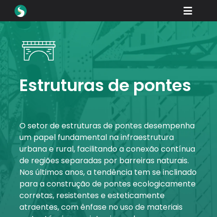
Skip
Toggle
to
content
Naviga
Produtos
Downloads
Aprender
Estruturas de pontes
Como comprar
Vitrine
O setor de estruturas de pontes desempenha
um papel fundamental na infraestrutura
Setores
urbana e rural, facilitando a conexão contínua
de regiões separadas por barreiras naturais.
Empresa
Nos últimos anos, a tendência tem se inclinado
para a construção de pontes ecologicamente
Portal do revendedor
corretas, resistentes e esteticamente
atraentes, com ênfase no uso de materiais
Suporte