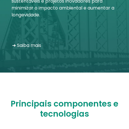
sustentáveis e projetos inovadores para
minimizar o impacto ambiental e aumentar a
Minha conta
longevidade.
Inscrever-se
➜ Saiba mais
Principais componentes e
tecnologias