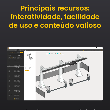
Principais recursos:
interatividade, facilidade
de uso e conteúdo valioso