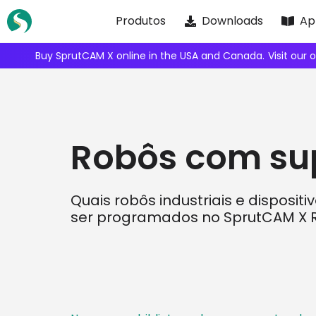
Skip
Produtos
Downloads
Ap
to
content
Buy SprutCAM X online in the USA and Canada.
Visit our 
Robôs com su
Quais robôs industriais e disposit
ser programados no SprutCAM X R