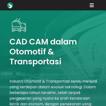
Skip
Toggle
to
content
Naviga
Produk
Unduhan
Belajar
CAD CAM dalam
Otomotif &
Bagaimana cara membeli
Transportasi
Pajangan
Industri
Industri
Otomotif
&
Transportasi
selalu menjadi
Perusahaan
yang terdepan dalam evolusi teknologi. Dalam
Portal Dealer
beberapa tahun terakhir, telah terjadi
pergeseran yang nyata ke arah kendaraan
Dukungan
listrik dan otonom, dengan penekanan yang