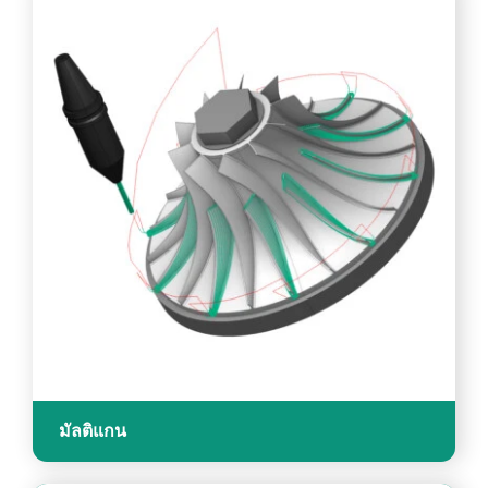
มัลติแกน