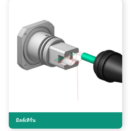
มิลล์เทิร์น