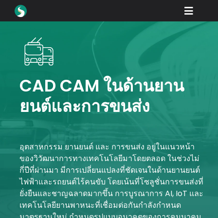
Skip
Toggle
to
content
Naviga
สินค้า
ดาวน์โหลด
เรียนรู้
CAD CAM ในด้านยาน
ยนต์และการขนส่ง
วิธีการซื้อ
ตู้โชว์
อุตสาหกรรม
อุตสาหกรรม
ยานยนต์
และ
การขนส่ง
อยู่ในแนวหน้า
ของวิวัฒนาการทางเทคโนโลยีมาโดยตลอด ในช่วงไม่
บริษัท
กี่ปีที่ผ่านมา มีการเปลี่ยนแปลงที่ชัดเจนในด้านยานยนต์
ไฟฟ้าและรถยนต์ไร้คนขับ โดยเน้นที่โซลูชั่นการขนส่งที่
พอร์ทัลตัวแทนจำหน่าย
ยั่งยืนและชาญฉลาดมากขึ้น การบูรณาการ AI, IoT และ
เทคโนโลยียานพาหนะที่เชื่อมต่อกันกำลังกำหนด
สนับสนุน
มาตรฐานใหม่ กำหนดรูปแบบอนาคตของการคมนาคม