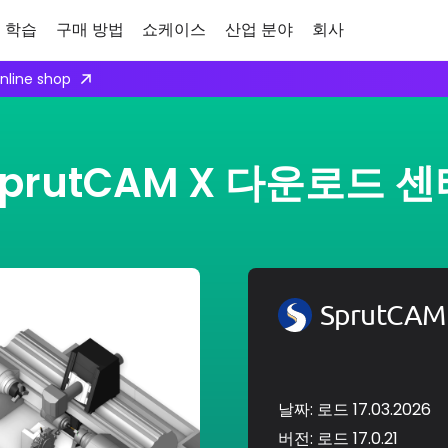
학습
구매 방법
쇼케이스
산업 분야
회사
online shop
SprutCAM X 다운로드 센
SprutCA
날짜: 로드 17.03.2026
버전: 로드 17.0.21