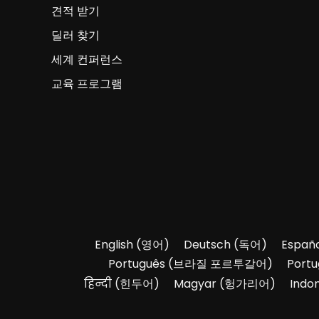
견적 받기
딜러 찾기
세계 컨퍼런스
교육 프로그램
English
(
영어
)
Deutsch
(
독어
)
Españo
Português
(
브라질 포르투갈어
)
Portu
हिन्दी
(
힌두어
)
Magyar
(
헝가리어
)
Indo