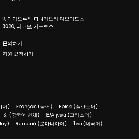
9, 아이오루와 파나기오티 디오미도스
3020, 리마솔, 키프로스
문의하기
지원 요청하기
아어
)
Français
(
불어
)
Polski
(
폴란드어
)
中文
(
중국어 번체
)
Ελληνικά
(
그리스어
)
lay
)
Română
(
로마니아어
)
ไทย
(
태국어
)