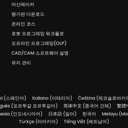
머신메이커
평가판 다운로드
온라인 코스
로봇 프로그래밍 워크플로
오프라인 프로그래밍(OLP)
CAD/CAM 소프트웨어 설명
유지 관리
l
(
스페인어
)
Italiano
(
이태리어
)
Čeština
(
체코슬로바키
guês
(
포르투갈 포르투갈어
)
简体中文
(
중국어 간체
)
繁體
nesia
(
인도네시아어
)
日本語
(
일어
)
한국어
Melayu
(
Ma
Türkçe
(
터어키어
)
Tiếng Việt
(
베트남어
)