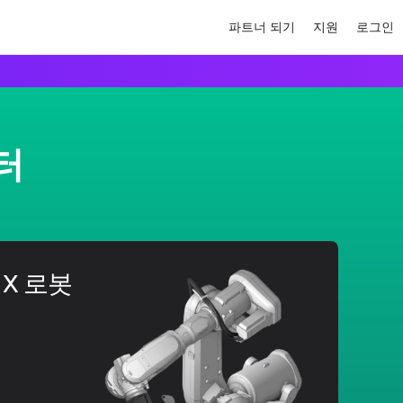
파트너 되기
지원
로그인
터
M X 로봇