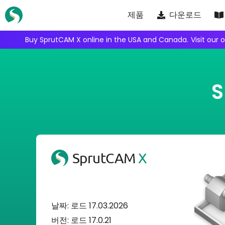
Skip
제품
다운로드
to
content
Buy SprutCAM X online in the USA and Canada.
Visit our 
SprutCAM
X
날짜: 로드 17.03.2026
버전: 로드 17.0.21