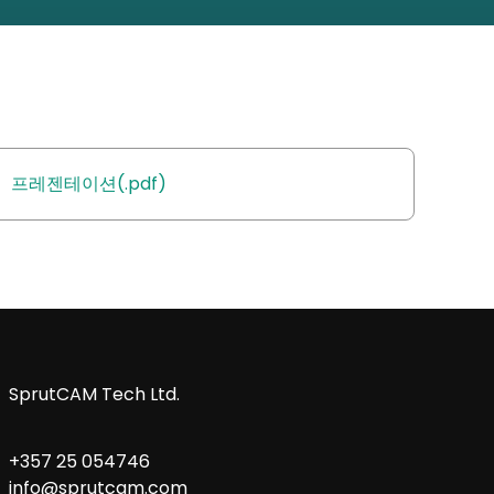
프레젠테이션(.pdf)
SprutCAM Tech Ltd.
+357 25 054746
info@sprutcam.com