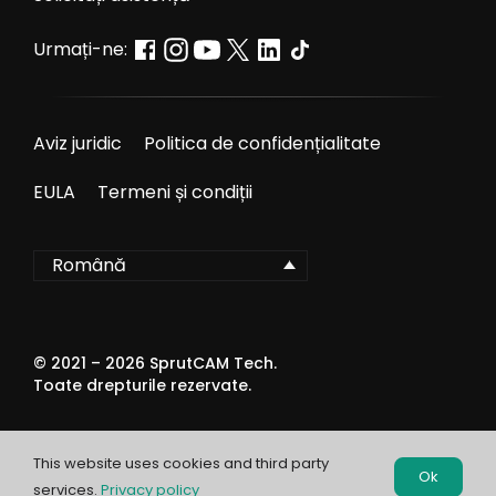
Urmați-ne:
Aviz juridic
Politica de confidențialitate
EULA
Termeni și condiții
Română
© 2021 –
2026
SprutCAM Tech.
Toate drepturile rezervate.
This website uses cookies and third party
Ok
services.
Privacy policy