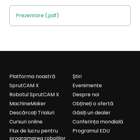
Prezentare (.pdf)
Platforma noastră
Știri
SprutCAM X
Evenimente
Robotul SprutCAM X
Despre noi
MachineMaker
Obțineți o ofertă
Descărcați Trialuri
Găsiți un dealer
Cursuri online
Conferința mondială
Flux de lucru pentru
Programul EDU
programarea roboților