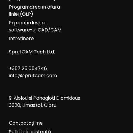
Programarea în afara
liniei (OLP)
Explicații despre
software-ul CAD/CAM
Întreținere
SprutCAM Tech Ltd.
+357 25 054746
info@sprutcam.com
9, Aiolou și Panagioti Diomidous
3020, Limassol, Cipru
Сontactați-ne
Solicitați asistență