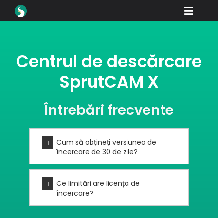
Skip
Toggle
to
content
Naviga
Produse
Centrul de descărcare
Descărcări
SprutCAM X
Învățați
Cum să cumpărați
Întrebări frecvente
Vitrină
Cum să obțineți versiunea de
Industrii
încercare de 30 de zile?
Compania
Ce limitări are licența de
Portalul dealerilor
încercare?
Suport