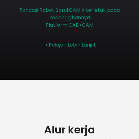
Fondasi Robot SprutCAM X terletak pada
kecanggihannya
Platform CAD/CAM
➜ Pelajari Lebih Lanjut
Alur kerja