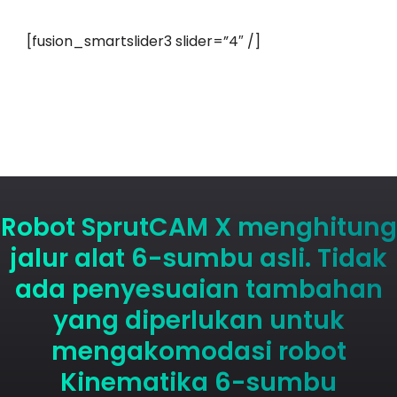
[fusion_smartslider3 slider=”4″ /]
Robot SprutCAM X menghitung
jalur alat 6-sumbu asli. Tidak
ada penyesuaian tambahan
yang diperlukan untuk
mengakomodasi robot
Kinematika 6-sumbu