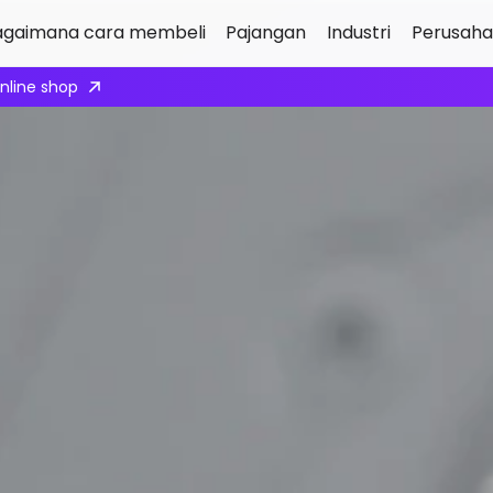
agaimana cara membeli
Pajangan
Industri
Perusah
ply here