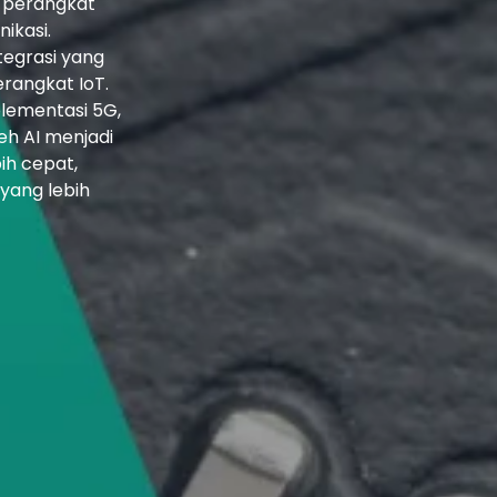
si perangkat
ikasi.
ntegrasi yang
erangkat IoT.
plementasi 5G,
eh AI menjadi
ih cepat,
yang lebih