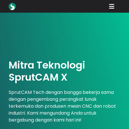
Skip
Toggle
to
content
Naviga
Produk
Unduhan
Belajar
Bagaimana cara membeli
Mitra Teknologi
Pajangan
SprutCAM X
Industri
SprutCAM Tech dengan bangga bekerja sama
Perusahaan
dengan pengembang perangkat lunak
terkemuka dan produsen mesin CNC dan robot
Portal Dealer
industri. Kami mengundang Anda untuk
bergabung dengan kami hari ini!
Dukungan