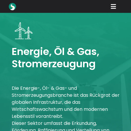
Zum
Toggle
Inhalt
springen
Naviga
Produkte
Downloads
Lernen Sie
Energie, Öl & Gas,
Stromerzeugung
Wie Sie kaufen
Schaufenster
Branchen
Die Energie-, Öl- & Gas- und
Stromerzeugungsbranche ist das Rückgrat der
Unternehmen
globalen Infrastruktur, die das
Wirtschaftswachstum und den modernen
Unterstützen Sie
Lebensstil vorantreibt.
Dieser Sektor umfasst die Erkundung,
Anmelden
Förderung, Raffinierung und Verteilung von