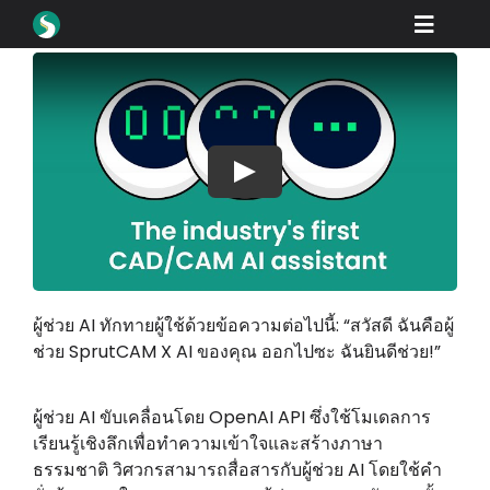
Skip
Toggle
to
content
Naviga
สินค้า
ดาวน์โหลด
เรียนรู้
Play
วิธีการซื้อ
ตู้โชว์
ผู้ช่วย AI ทักทายผู้ใช้ด้วยข้อความต่อไปนี้: “สวัสดี ฉันคือผู้
อุตสาหกรรม
ช่วย SprutCAM X AI ของคุณ ออกไปซะ ฉันยินดีช่วย!”
บริษัท
ผู้ช่วย AI ขับเคลื่อนโดย OpenAI API ซึ่งใช้โมเดลการ
พอร์ทัลตัวแทนจำหน่าย
เรียนรู้เชิงลึกเพื่อทำความเข้าใจและสร้างภาษา
ธรรมชาติ วิศวกรสามารถสื่อสารกับผู้ช่วย AI โดยใช้คำ
สนับสนุน