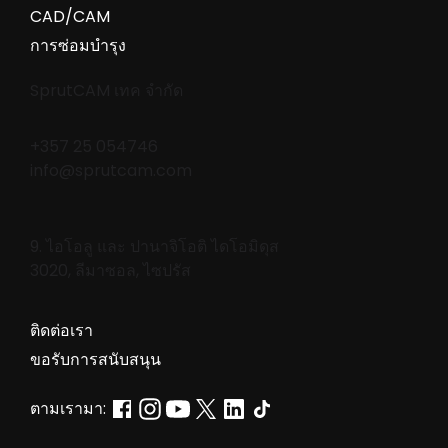
CAD/CAM
การซ่อมบำรุง
SprutCAM เทค จำกัด
+357 25 054746
info@sprutcam.com
9. ไอโอลู และ ปานาจิโอติ ไดโอมิดุส
3020, ลีมาซอล, ไซปรัส
ติดต่อเรา
ขอรับการสนับสนุน
ตามเรามา: