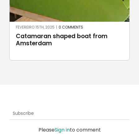
JUNHO 23RD, 2024
|
0 COMMENTS
Robotic stone milling by
UnionRobot
Subscribe
Please
Sign in
to comment