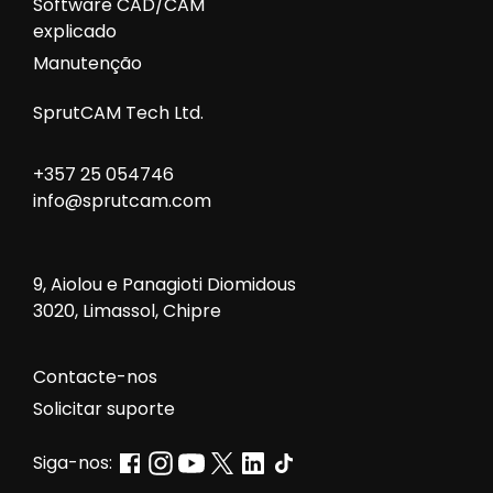
Software CAD/CAM
explicado
Manutenção
SprutCAM Tech Ltd.
+357 25 054746
info@sprutcam.com
9, Aiolou e Panagioti Diomidous
3020, Limassol, Chipre
Contacte-nos
Solicitar suporte
Siga-nos: