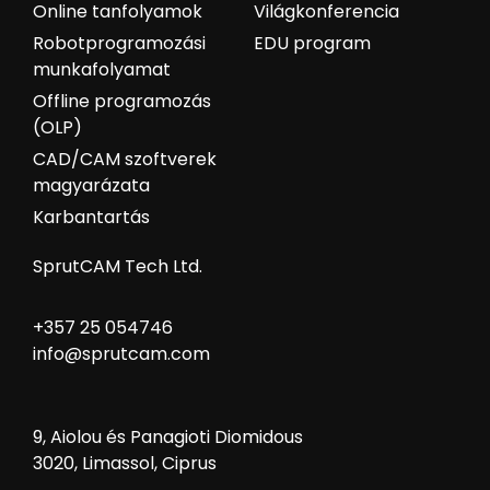
Online tanfolyamok
Világkonferencia
Robotprogramozási
EDU program
munkafolyamat
Offline programozás
(OLP)
CAD/CAM szoftverek
magyarázata
Karbantartás
SprutCAM Tech Ltd.
+357 25 054746
info@sprutcam.com
9, Aiolou és Panagioti Diomidous
3020, Limassol, Ciprus