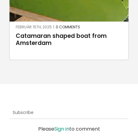
JÚNIUS 23RD, 2024
|
0 COMMENTS
Robotic stone milling by
UnionRobot
Subscribe
Please
Sign in
to comment