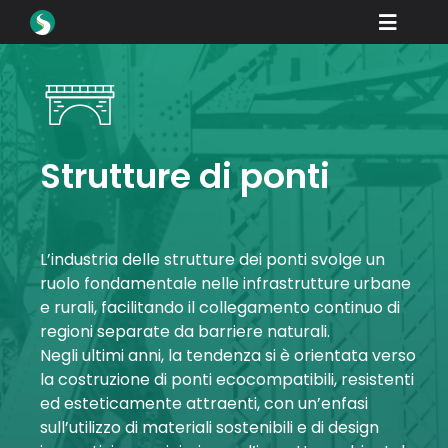
Salta
Toggle
al
contenuto
Naviga
Prodotti
Download
Imparare
Strutture di ponti
Come acquistare
Vetrina
L’industria delle strutture dei ponti svolge un
ruolo fondamentale nelle infrastrutture urbane
Industrie
e rurali, facilitando il collegamento continuo di
regioni separate da barriere naturali.
Azienda
Negli ultimi anni, la tendenza si è orientata verso
la costruzione di ponti ecocompatibili, resistenti
Supporto
ed esteticamente attraenti, con un’enfasi
sull’utilizzo di materiali sostenibili e di design
Accedi