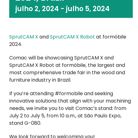
julho 2, 2024
-
julho 5, 2024
Minha conta
Inscrever-se
SprutCAM X
and
SprutCAM X Robot
at formóbile
2024.
Comac will be showcasing SprutCAM X and
SprutCAM X Robot at formóbile, the largest and
most comprehensive trade fair in the wood and
furniture industry in Brazil.
If you’re attending #formobile and seeking
innovative solutions that align with your machining
needs, we invite you to visit Comac’s stand: from
July 2 to July 5, from 10 a.m., at São Paulo Expo,
stand G-080.
We look forward to welcoming you!