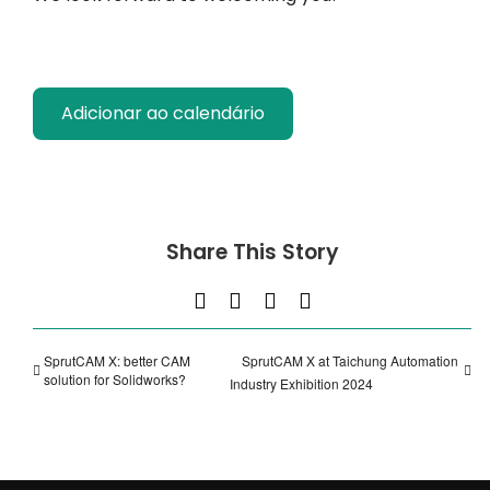
Adicionar ao calendário
Share This Story
Facebook
X
LinkedIn
E-
mail
SprutCAM X: better CAM
SprutCAM X at Taichung Automation
solution for Solidworks?
Industry Exhibition 2024