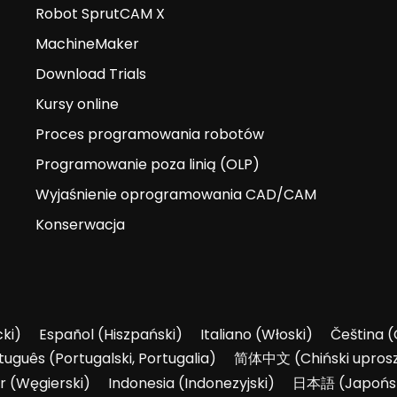
Robot SprutCAM X
MachineMaker
Download Trials
Kursy online
Proces programowania robotów
Programowanie poza linią (OLP)
Wyjaśnienie oprogramowania CAD/CAM
Konserwacja
ki
)
Español
(
Hiszpański
)
Italiano
(
Włoski
)
Čeština
(
tuguês
(
Portugalski, Portugalia
)
简体中文
(
Chiński upros
r
(
Węgierski
)
Indonesia
(
Indonezyjski
)
日本語
(
Japońs