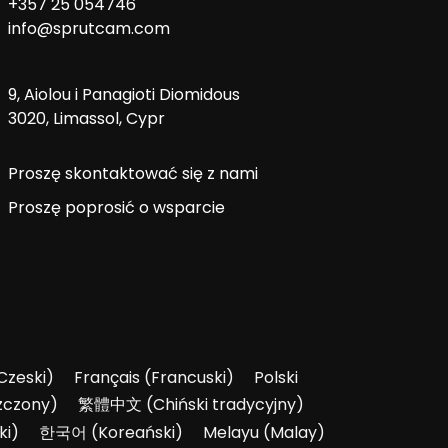
+357 25 054746
info@sprutcam.com
9, Aiolou i Panagioti Diomidous
3020, Limassol, Cypr
Proszę skontaktować się z nami
Proszę poprosić o wsparcie
Czeski
)
Français
(
Francuski
)
Polski
zczony
)
繁體中文
(
Chiński tradycyjny
)
ki
)
한국어
(
Koreański
)
Melayu
(
Malay
)