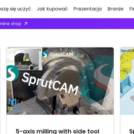
oszę się uczyć
Jak kupować
Prezentacja
Branże
F
online shop
SprutCAM X Robot – the
Software Used by Villeroy &
Boch
Powered by SprutCAM X
5-axis milling with side tool
S