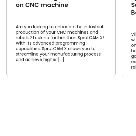
on CNC machine
S
B
Are you looking to enhance the industrial
production of your CNC machines and
Vi
robots? Look no further than SprutCAM X!
wi
With its advanced programming
on
capabilities, SprutCAM X allows you to
ha
streamline your manufacturing process
ga
and achieve higher [...]
ex
re