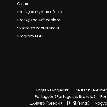
O nas
Proszę otrzymać ofertę
Proszę znaleźć dealera
Światowa konferencja
Program EDU
English
(
Angielski
)
Deutsch
(
Niemiec
Português
(
Portugalski, Brazylia
)
Por
Ελληνικά
(
Grecki
)
हिन्दी
(
Hindi
)
Magya