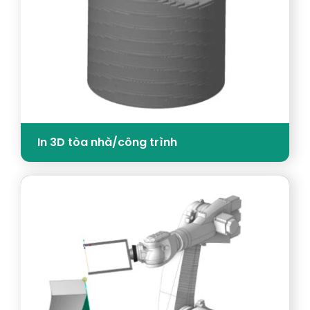
In 3D tòa nhà/công trình