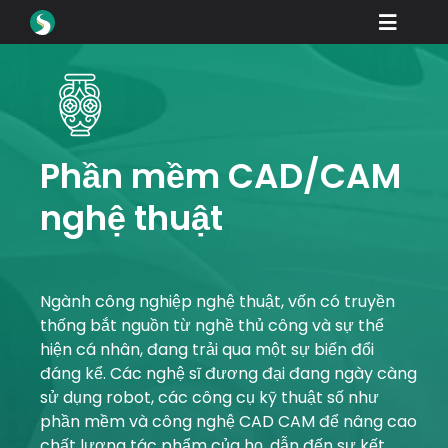
Skip
Toggle
to
content
Naviga
Các sản phẩm
Tải xuống
Học hỏi
Phần mềm CAD/CAM
nghệ thuật
Lam thê nao để mua
trưng bày
Các ngành nghề
Ngành công nghiệp nghệ thuật, vốn có truyền
thống bắt nguồn từ nghề thủ công và sự thể
Công ty
hiện cá nhân, đang trải qua một sự biến đổi
đáng kể. Các nghệ sĩ đương đại đang ngày càng
Cổng đại lý
sử dụng robot, các công cụ kỹ thuật số như
phần mềm và công nghệ CAD CAM để nâng cao
Ủng hộ
chất lượng tác phẩm của họ, dẫn đến sự kết