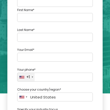
Akaun saya
First Name*
Log masuk
Last Name*
Your Email*
Your phone*
+1
Choose your country/region*
Specify your industry focus