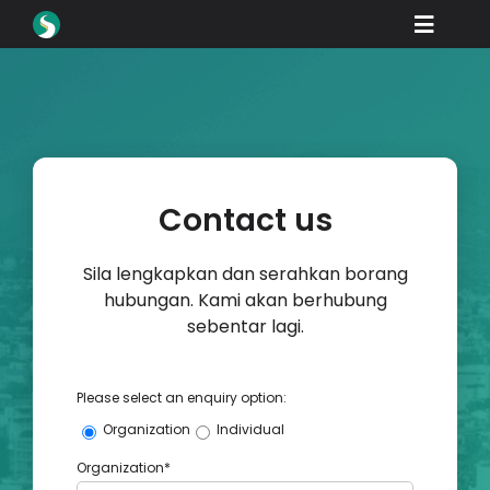
Skip
Toggle
to
content
Naviga
Produk
Muat turun
Belajar
Contact us
Cara Membeli
Sila lengkapkan dan serahkan borang
Showcase
hubungan. Kami akan berhubung
industri
sebentar lagi.
Syarikat
Please select an enquiry option:
Portal Peniaga
Organization
Individual
Organization*
Sokongan