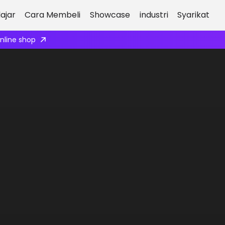
ajar
Cara Membeli
Showcase
industri
Syarikat
ply here