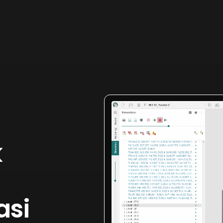
k
asi