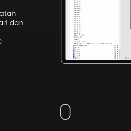
matan
ari dan
C