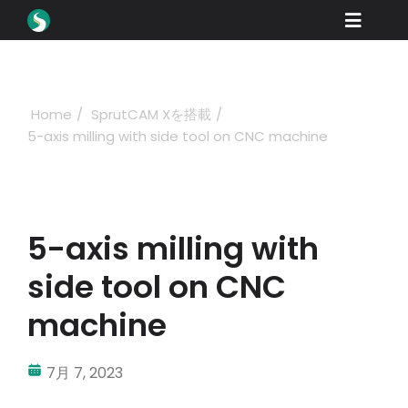
Skip
Toggle
to
content
Naviga
製品紹介
ダウンロード
Home
SprutCAM Xを搭載
5-axis milling with side tool on CNC machine
学ぶ
購入方法
ショーケース
5-axis milling with
産業
side tool on CNC
会社概要
machine
ディーラーポータル
7月 7, 2023
サポート