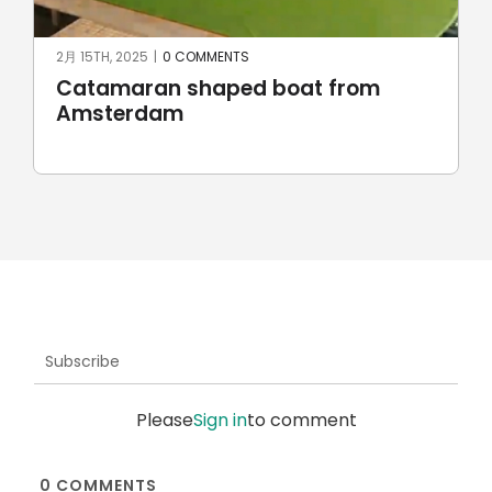
2月 15TH, 2025
|
0 COMMENTS
Catamaran shaped boat from
Amsterdam
Subscribe
Please
Sign in
to comment
0
COMMENTS