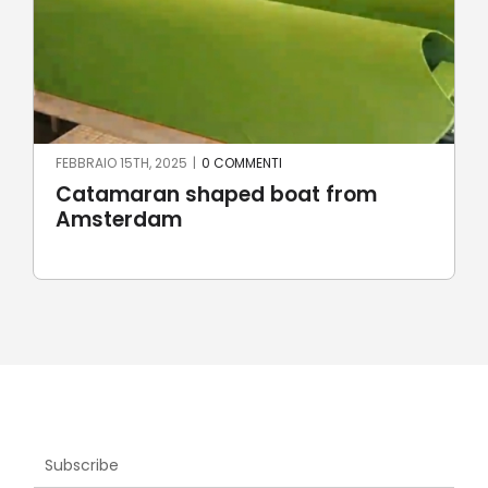
GIUGNO 23RD, 2024
|
0 COMMENTI
Robotic stone milling by
UnionRobot
Subscribe